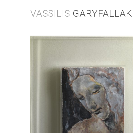
Skip
to
VASSILIS
GARYFALLAK
content