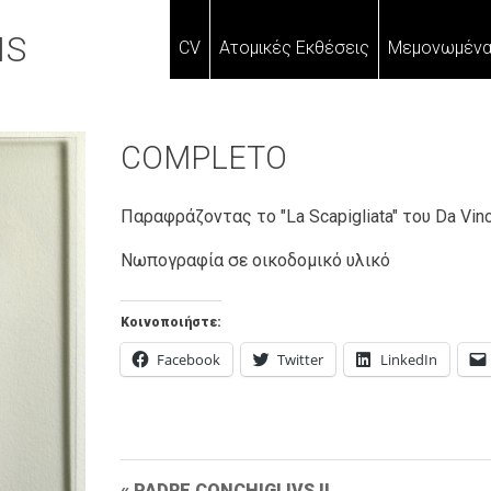
IS
CV
Ατομικές Εκθέσεις
Μεμονωμένα
COMPLETO
Παραφράζοντας το "La Scapigliata" του Da Vinci.
Νωπογραφία σε οικοδομικό υλικό
Κοινοποιήστε:
Facebook
Twitter
LinkedIn
PADRE CONCHIGLIVS II