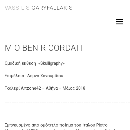
Skip
VASSILIS
GARYFALLAKIS
to
content
Menu
MIO BEN RICORDATI
Ομαδική έκθεση «Skulligraphy»
Επιμέλεια : Δόμνα Χανουμίδου
Γκαλερί Artzone42 – Αθήνα – Μάιος 2018
______________________________________________________
Εμπνευσμένο από ομότιτλο ποίημα του Ιταλού Pietro