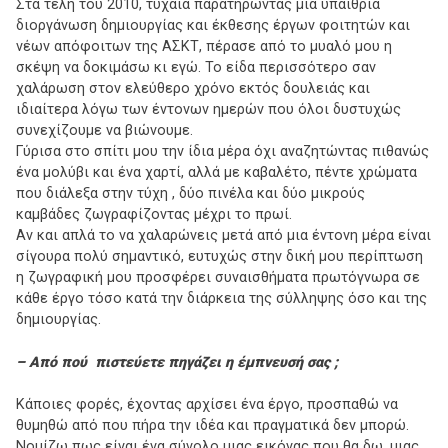
Στα τέλη του 2010, τυχαία παρατηρώντας μία υπαίθρια
διοργάνωση δημιουργίας και έκθεσης έργων φοιτητών και
νέων απόφοιτων της ΑΣΚΤ, πέρασε από το μυαλό μου η
σκέψη να δοκιμάσω κι εγώ. Το είδα περισσότερο σαν
χαλάρωση στον ελεύθερο χρόνο εκτός δουλειάς και
ιδιαίτερα λόγω των έντονων ημερών που όλοι δυστυχώς
συνεχίζουμε να βιώνουμε.
Γύρισα στο σπίτι μου την ίδια μέρα όχι αναζητώντας πιθανώς
ένα μολύβι και ένα χαρτί, αλλά με καβαλέτο, πέντε χρώματα
που διάλεξα στην τύχη , δύο πινέλα και δύο μικρούς
καμβάδες ζωγραφίζοντας μέχρι το πρωί.
Αν και απλά το να χαλαρώνεις μετά από μια έντονη μέρα είναι
σίγουρα πολύ σημαντικό, ευτυχώς στην δική μου περίπτωση
η ζωγραφική μου προσφέρει συναισθήματα πρωτόγνωρα σε
κάθε έργο τόσο κατά την διάρκεια της σύλληψης όσο και της
δημιουργίας.
– Από πού πιστεύετε πηγάζει η έμπνευσή σας ;
Κάποιες φορές, έχοντας αρχίσει ένα έργο, προσπαθώ να
θυμηθώ από που πήρα την ιδέα και πραγματικά δεν μπορώ.
Νομίζω πως είναι ένα σύνολο μιας εικόνας που θα δω, μιας