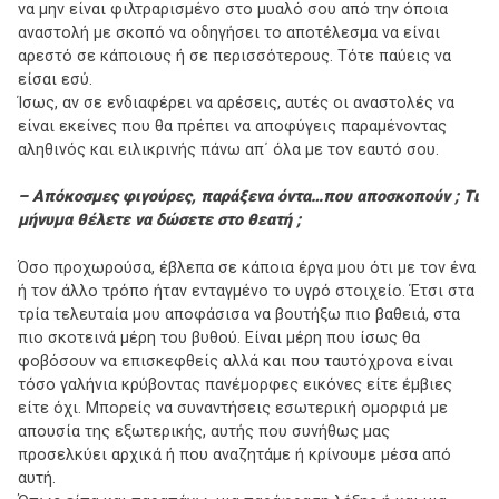
να μην είναι φιλτραρισμένο στο μυαλό σου από την όποια
αναστολή με σκοπό να οδηγήσει το αποτέλεσμα να είναι
αρεστό σε κάποιους ή σε περισσότερους. Τότε παύεις να
είσαι εσύ.
Ίσως, αν σε ενδιαφέρει να αρέσεις, αυτές οι αναστολές να
είναι εκείνες που θα πρέπει να αποφύγεις παραμένοντας
αληθινός και ειλικρινής πάνω απ΄ όλα με τον εαυτό σου.
– Απόκοσμες φιγούρες, παράξενα όντα…που αποσκοπούν ; Tι
μήνυμα θέλετε να δώσετε στο θεατή ;
Όσο προχωρούσα, έβλεπα σε κάποια έργα μου ότι με τον ένα
ή τον άλλο τρόπο ήταν ενταγμένο το υγρό στοιχείο. Έτσι στα
τρία τελευταία μου αποφάσισα να βουτήξω πιο βαθειά, στα
πιο σκοτεινά μέρη του βυθού. Είναι μέρη που ίσως θα
φοβόσουν να επισκεφθείς αλλά και που ταυτόχρονα είναι
τόσο γαλήνια κρύβοντας πανέμορφες εικόνες είτε έμβιες
είτε όχι. Μπορείς να συναντήσεις εσωτερική ομορφιά με
απουσία της εξωτερικής, αυτής που συνήθως μας
προσελκύει αρχικά ή που αναζητάμε ή κρίνουμε μέσα από
αυτή.