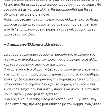
λέξης που θα περάσει από μπροστά μου και που αυτόματα θα
συνδυαστεί με κάποια άλλη ή θα παραφρασθεί και θα με
οδηγήσει ξανά σε μια εικόνα.
Άλλες φορές μια τυχαία πινελιά ίσως αλλάξει όλο το θέμα
απρόσμενα. Είναι το κομμάτι του ονείρου που σε πάει εκεί
που θέλει απαιτώντας μία μικρή ή και μεγάλη συγκατάθεση
από εσένα τον ίδιο.
– Αγαπημένος Έλληνας καλλιτέχνης ;
Είναι δύο οι αγαπημένοι μου, μη μπορώντας αναφέροντας
τον ένα να παραλείψω τον άλλο. Τόσο διαφορετικοί αλλά
και τόσο συναρπαστικοί στα μάτια μου.
Ο ένας είναι ο Νικόλαος Γύζης του οποίου πίνακα έμεινα να
κοιτάω επί μισή ώρα, απαγκιστρωμένος από το συναίσθημα
που έβγαζε και παρατηρώντας την παραμικρή πινελιά που θα
μπορούσα να διακρίνω. Δεν έχω το θάρρος να μιλήσω για
έναν καλλιτέχνη σαν και αυτόν, παραμένω μόνο με αυτό που
μου αφήνουν μέσα μου τα έργα του.
Ο άλλος είναι ο Μάκης Θεοφυλακτόπουλος . Την επόμενη
μέρα αυτής της πρώτης μου επαφής με τον καμβά, αναζήτησα