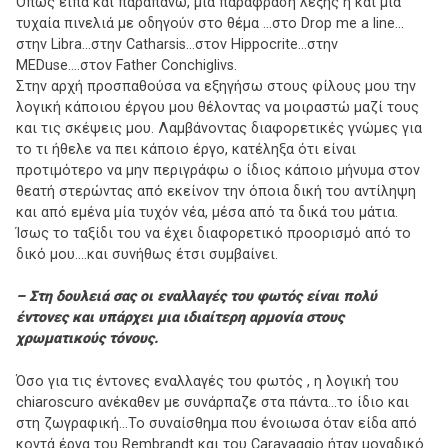
Όπως είπα και παραπάνω, μια παράφραση λέξης ή και μια
τυχαία πινελιά με οδηγούν στο θέμα …στο Drop me a line…
στην Libra…στην Catharsis…στον Hippocrite…στην
MEDuse….στον Father Conchiglivs.
Στην αρχή προσπαθούσα να εξηγήσω στους φίλους μου την
λογική κάποιου έργου μου θέλοντας να μοιραστώ μαζί τους
και τις σκέψεις μου. Λαμβάνοντας διαφορετικές γνώμες για
το τι ήθελε να πει κάποιο έργο, κατέληξα ότι είναι
προτιμότερο να μην περιγράφω ο ίδιος κάποιο μήνυμα στον
θεατή στερώντας από εκείνον την όποια δική του αντίληψη
και από εμένα μία τυχόν νέα, μέσα από τα δικά του μάτια.
Ίσως το ταξίδι του να έχει διαφορετικό προορισμό από το
δικό μου….και συνήθως έτσι συμβαίνει.
– Στη δουλειά σας οι εναλλαγές του φωτός είναι πολύ
έντονες και υπάρχει μια ιδιαίτερη αρμονία στους
χρωματικούς τόνους.
Όσο για τις έντονες εναλλαγές του φωτός , η λογική του
chiaroscuro ανέκαθεν με συνάρπαζε στα πάντα…το ίδιο και
στη ζωγραφική…Το συναίσθημα που ένοιωσα όταν είδα από
κοντά έργα του Rembrandt και του Caravaggio ήταν μοναδικό