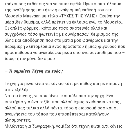
τρέχουσες εκθέσεις για να επισκεφθώ. Πρώτο αποτέλεσμα
της αναζήτησής μου ήταν η αναδρομική έκθεσή του στο
Μουσείο Μπενάκη με τίτλο «ΤΥΧΕΣ ΤΗΣ ΥΛΗΣ». Εκείνη την
μέρα ,δεν θυμάμαι, αλλά πρέπει να έκλεισα εγώ το Μουσείο….
Οι απλές φόρμες , κάποιες τόσο σκοτεινές αλλά και
συγχρόνως τόσο φωτεινές με συνάρπασαν. Χειρισμός της
ύλης και αποδόμηση που στα μάτια μου φανέρωσε και την
παραμικρή λεπτομέρεια ενός προσώπου ή μιας φιγούρας που
προσπαθούσα να ανακαλύψω μέσα από ένα συναίσθημα που –
ίσως- ήταν μόνο δικό μου.
– Τι σημαίνει Τέχνη για εσάς ;
Τέχνη για μένα είναι να κάνεις κάτι με πάθος και με επιμονή
στην εξέλιξη.
Να του δίνεις , να σου δίνει….και πάλι από την αρχή. Ένα
εισιτήριο για ένα ταξίδι που αλλού έχεις σχεδιάσει να πας ,
αλλού πας τελικά αλλά πάντα, τόσο η διαδρομή όσο και οι
αναμνήσεις του τόπου που επισκέπτεσαι καταλήγουν
αλησμόνητες.
Μιλώντας για ζωγραφική, νομίζω ότι τέχνη είναι ό,τι κάνεις