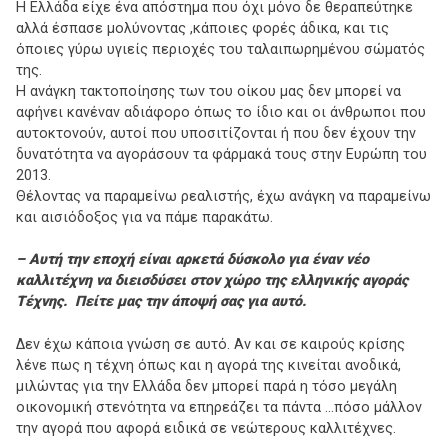
Η Ελλάδα είχε ένα απόστημα που όχι μόνο δε θεραπεύτηκε
αλλά έσπασε μολύνοντας ,κάποιες φορές άδικα, και τις
όποιες γύρω υγιείς περιοχές του ταλαιπωρημένου σώματός
της.
Η ανάγκη τακτοποίησης των του οίκου μας δεν μπορεί να
αφήνει κανέναν αδιάφορο όπως το ίδιο και οι άνθρωποι που
αυτοκτονούν, αυτοί που υποσιτίζονται ή που δεν έχουν την
δυνατότητα να αγοράσουν τα φάρμακά τους στην Ευρώπη του
2013.
Θέλοντας να παραμείνω ρεαλιστής, έχω ανάγκη να παραμείνω
και αισιόδοξος για να πάμε παρακάτω.
– Αυτή την εποχή είναι αρκετά δύσκολο για έναν νέο
καλλιτέχνη να διεισδύσει στον χώρο της ελληνικής αγοράς
Τέχνης. Πείτε μας την άποψή σας για αυτό.
Δεν έχω κάποια γνώση σε αυτό. Αν και σε καιρούς κρίσης
λένε πως η τέχνη όπως και η αγορά της κινείται ανοδικά,
μιλώντας για την Ελλάδα δεν μπορεί παρά η τόσο μεγάλη
οικονομική στενότητα να επηρεάζει τα πάντα …πόσο μάλλον
την αγορά που αφορά ειδικά σε νεώτερους καλλιτέχνες.