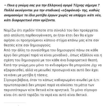
– Ποια η γνώμη σας για την Ελληνική αγορά Τέχνης σήμερα ?
Πολλά ακούγονται για την σταδιακή «εξαφάνισή» της, καθώς
αναμασούμε τα ίδια μοτίβα έργων χωρίς να υπάρχει κάτι νέο,
κάτι διαφορετικό στον ορίζοντα.
Νομίζω ότι σχεδόν τίποτε στο σύνολό του δεν προέρχεται
από απόλυτη παρθενογέννεση, αν ήταν έτσι δεν θα είχαν
αφήσει οι προηγούμενοι κάποιο στίγμα επάνω μας είτε σαν
θεατές είτε σαν δημιουργούς.
Από την άλλη το συναίσθημα του δημιουργού πάνω σε κάθε
έργο δεν μπορεί παρά να είναι μοναδικό , όπως εξάλλου και η
σχέση του δημιουργού με τον κάθε ένα διαφορετικό θεατή.
Κατά την γνώμη μου μόνο το ενδιαφέρον θα μπορούσε ,όχι να
εξαφανισθεί, αλλά να μειωθεί προσωρινά και αυτό δεν έχει
να κάνει με μοτίβα ή τάσεις.
Σίγουρα βέβαια, όταν το κάπως καθιερωμένο ενωθεί με ό,τι
πρωτοποριακό δεν μπορεί παρά να ελκύσει τα μάτια των
περισσότερων είτε θετικά είτε αρνητικά. Το μόνο σίγουρο
είναι ότι αυτό ταράζει τα νερά και αυτό είναι θετικό.