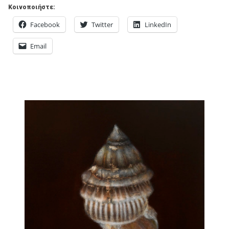
Κοινοποιήστε:
Facebook
Twitter
LinkedIn
Email
Π
N
O
C
ά
1
S