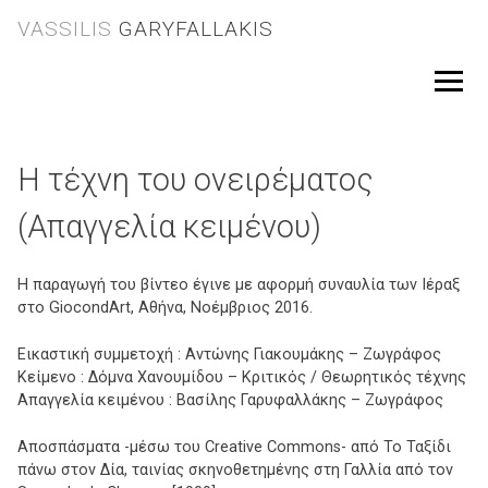
Skip
VASSILIS
GARYFALLAKIS
to
content
Menu
Η τέχνη του ονειρέματος
(Απαγγελία κειμένου)
Η παραγωγή του βίντεο έγινε με αφορμή συναυλία των Ιέραξ
στο GiocondArt, Αθήνα, Νοέμβριος 2016.
Εικαστική συμμετοχή : Αντώνης Γιακουμάκης – Ζωγράφος
Κείμενο : Δόμνα Χανουμίδου – Κριτικός / Θεωρητικός τέχνης
Απαγγελία κειμένου : Βασίλης Γαρυφαλλάκης – Ζωγράφος
Αποσπάσματα -μέσω του Creative Commons- από Το Ταξίδι
πάνω στον Δία, ταινίας σκηνοθετημένης στη Γαλλία από τον